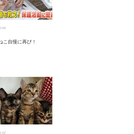
0:08
BSねこ自慢に再び！
1:22